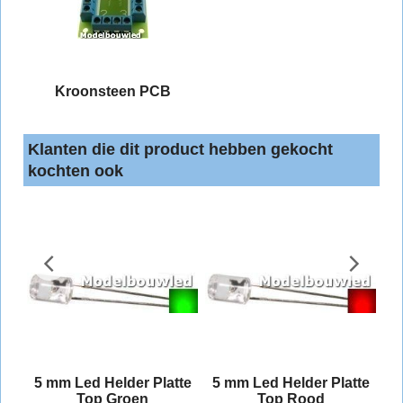
Kroonsteen PCB
Klanten die dit product hebben gekocht
kochten ook
and
5 mm Led Helder Platte
5 mm Led Helder Platte
Top Groen
Top Rood