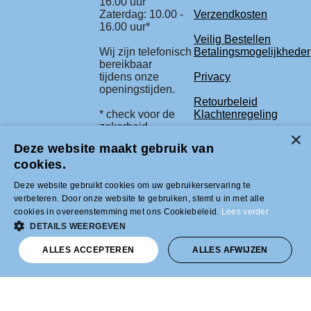
16.00 uur
Zaterdag: 10.00 -
Verzendkosten
16.00 uur*
Veilig Bestellen
Wij zijn telefonisch
Betalingsmogelijkhede
bereikbaar
tijdens onze
Privacy
openingstijden.
Retourbeleid
* check voor de
Klachtenregeling
zekerheid
onze beurs
Deze website maakt gebruik van
agenda.
cookies.
Deze website gebruikt cookies om uw gebruikerservaring te
Tel +31 (0)33-2996333 |
verbeteren. Door onze website te gebruiken, stemt u in met alle
info@modelbouwled.nl | BTW nummer
cookies in overeenstemming met ons Cookiebeleid.
Lees verder
NL001954275B26 | KVK nummer
31043946 | IBAN nummer NL59INGB
DETAILS WEERGEVEN
0007617629
ALLES ACCEPTEREN
ALLES AFWIJZEN