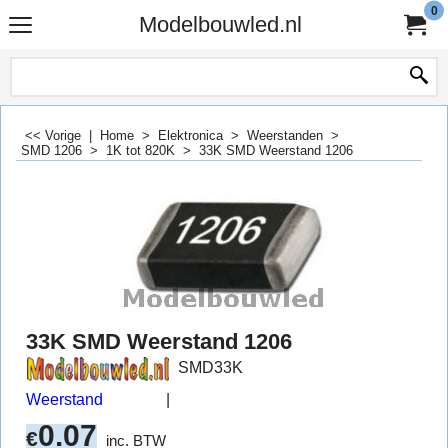
0
Modelbouwled.nl
<< Vorige
|
Home
>
Elektronica
>
Weerstanden
>
SMD 1206
>
1K tot 820K
>
33K SMD Weerstand 1206
33K SMD Weerstand 1206
SMD33K
Weerstand
0.07
€
inc. BTW