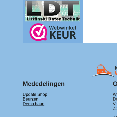
Mededelingen
O
Update Shop
Wo
Beurzen
Do
Demo baan
Vr
Za