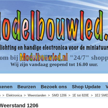
kenen
Beurzen
Bezoek ons
Shop Update
V
e
>
Elektronica
>
Weerstanden
>
SMD 1206
>
1E tot 820E
>
1E2 SMD
Weerstand 1206