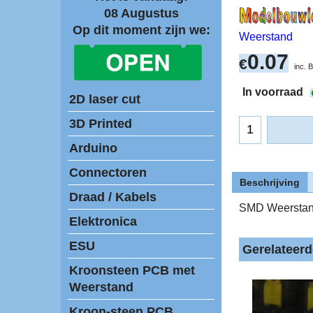
08 Augustus
Op dit moment zijn we:
Weerstand
0.07
€
inc.
In voorraad
2D laser cut
3D Printed
Arduino
Connectoren
Beschrijving
Draad / Kabels
SMD Weerstan
Elektronica
ESU
Gerelateer
Kroonsteen PCB met
Weerstand
Kroon-steen PCB