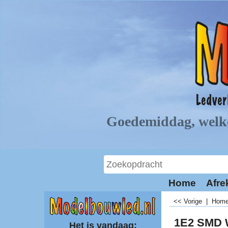
Home
Afre
<< Vorige
|
Hom
1E2 SMD 
Het is vandaag: