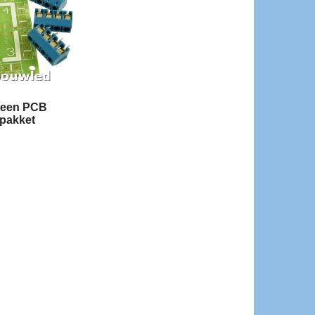
teen PCB
pakket