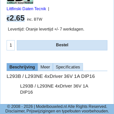
Littfinski Daten Tecnik
2.65
€
inc. BTW
Levertijd:
Oranje levertijd +/- 7 werkdagen.
Bestel
Beschrijving
Meer
Specificaties
L293B / L293NE 4xDriver 36V 1A DIP16
L293B / L293NE 4xDriver 36V 1A
DIP16
© 2008 -
2026
| Modelbouwled.nl Alle Rights Reserved.
Disclaimer, Prijswijzigingen en typefouten voorbehouden.