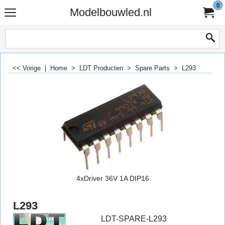
0
Modelbouwled.nl
<< Vorige
|
Home
>
LDT Producten
>
Spare Parts
>
L293
4xDriver 36V 1A DIP16
L293
LDT-SPARE-L293