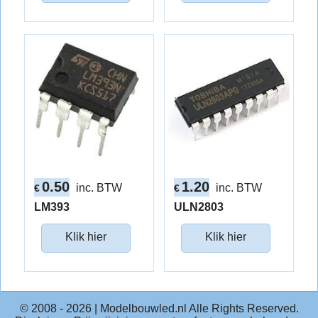
0.50
1.20
inc. BTW
inc. BTW
€
€
LM393
ULN2803
Klik hier
Klik hier
© 2008 -
2026
| Modelbouwled.nl Alle Rights Reserved.