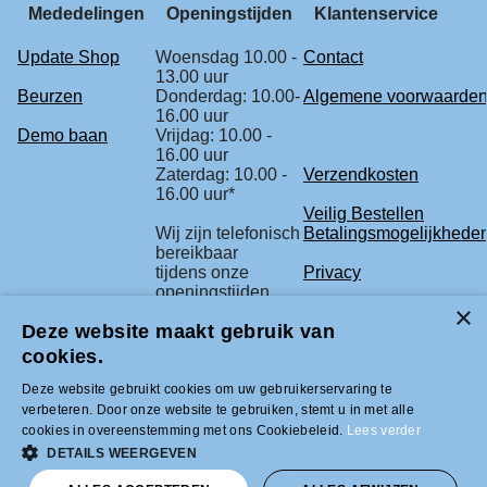
Mededelingen
Openingstijden
Klantenservice
Update Shop
Woensdag 10.00 -
Contact
13.00 uur
Beurzen
Donderdag: 10.00-
Algemene voorwaarde
16.00 uur
Demo baan
Vrijdag: 10.00 -
16.00 uur
Zaterdag: 10.00 -
Verzendkosten
16.00 uur*
Veilig Bestellen
Wij zijn telefonisch
Betalingsmogelijkhede
bereikbaar
tijdens onze
Privacy
openingstijden.
Retourbeleid
Deze website maakt gebruik van
* check voor de
Klachtenregeling
zekerheid
cookies.
onze beurs
agenda.
Deze website gebruikt cookies om uw gebruikerservaring te
verbeteren. Door onze website te gebruiken, stemt u in met alle
cookies in overeenstemming met ons Cookiebeleid.
Lees verder
Tel +31 (0)33-2996333 |
DETAILS WEERGEVEN
info@modelbouwled.nl | BTW nummer