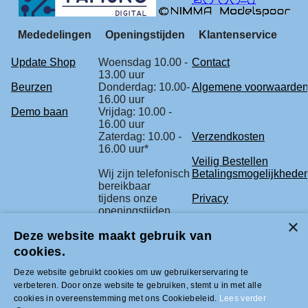
Mededelingen
Openingstijden
Klantenservice
Update Shop
Woensdag 10.00 -
Contact
13.00 uur
Beurzen
Donderdag: 10.00-
Algemene voorwaarde
16.00 uur
Demo baan
Vrijdag: 10.00 -
16.00 uur
Zaterdag: 10.00 -
Verzendkosten
16.00 uur*
Veilig Bestellen
Wij zijn telefonisch
Betalingsmogelijkhede
bereikbaar
tijdens onze
Privacy
openingstijden.
Retourbeleid
Deze website maakt gebruik van
* check voor de
Klachtenregeling
zekerheid
cookies.
onze beurs
agenda.
Deze website gebruikt cookies om uw gebruikerservaring te
verbeteren. Door onze website te gebruiken, stemt u in met alle
cookies in overeenstemming met ons Cookiebeleid.
Lees verder