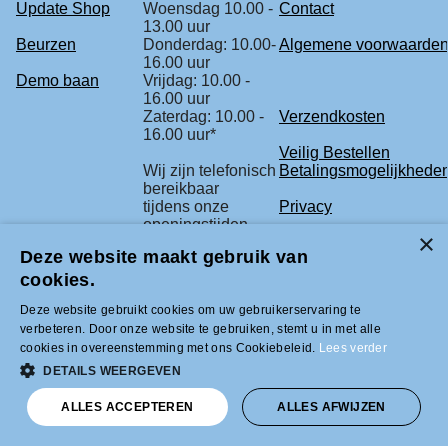
Update Shop
Woensdag 10.00 -
Contact
13.00 uur
Beurzen
Donderdag: 10.00-
Algemene voorwaarde
16.00 uur
Demo baan
Vrijdag: 10.00 -
16.00 uur
Zaterdag: 10.00 -
Verzendkosten
16.00 uur*
Veilig Bestellen
Wij zijn telefonisch
Betalingsmogelijkhede
bereikbaar
tijdens onze
Privacy
openingstijden.
Retourbeleid
Deze website maakt gebruik van
* check voor de
Klachtenregeling
cookies.
zekerheid
onze beurs
Deze website gebruikt cookies om uw gebruikerservaring te
agenda.
verbeteren. Door onze website te gebruiken, stemt u in met alle
cookies in overeenstemming met ons Cookiebeleid.
Lees verder
Tel +31 (0)33-2996333 |
DETAILS WEERGEVEN
info@modelbouwled.nl | BTW nummer
NL001954275B26 | KVK nummer
ALLES ACCEPTEREN
ALLES AFWIJZEN
31043946 | IBAN nummer NL59INGB
0007617629