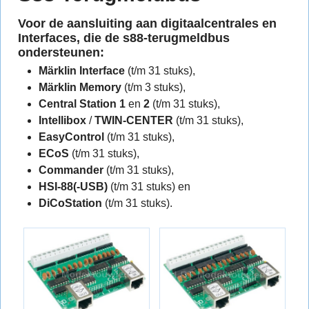
Voor de aansluiting aan
digitaalcentrales
en
Interfaces
, die de
s88-terugmeldbus
ondersteunen:
Märklin Interface
(t/m 31 stuks),
Märklin Memory
(t/m 3 stuks),
Central Station 1
en
2
(t/m 31 stuks),
Intellibox
/
TWIN-CENTER
(t/m 31 stuks),
EasyControl
(t/m 31 stuks),
ECoS
(t/m 31 stuks),
Commander
(t/m 31 stuks),
HSI-88(-USB)
(t/m 31 stuks) en
DiCoStation
(t/m 31 stuks).