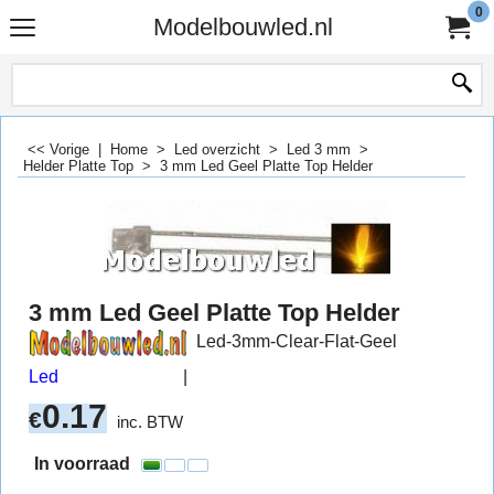
0
Modelbouwled.nl
<< Vorige
|
Home
>
Led overzicht
>
Led 3 mm
>
Helder Platte Top
>
3 mm Led Geel Platte Top Helder
3 mm Led Geel Platte Top Helder
Led-3mm-Clear-Flat-Geel
Led
0.17
€
inc. BTW
In voorraad