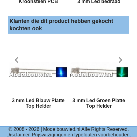
Kroonsteen PCB
3 mm Led bedraad
Klanten die dit product hebben gekocht
kochten ook
3 mm Led Blauw Platte
3 mm Led Groen Platte
Top Helder
Top Helder
© 2008 -
2026
| Modelbouwled.nl Alle Rights Reserved.
Disclaimer, Prijswijzigingen en typefouten voorbehouden.