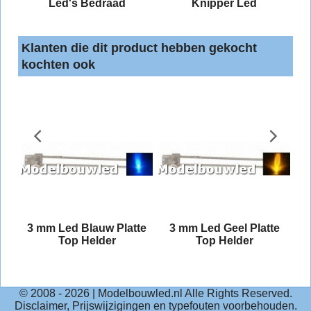
Led's Bedraad
Knipper Led
Klanten die dit product hebben gekocht
kochten ook
3 mm Led Blauw Platte
3 mm Led Geel Platte
Top Helder
Top Helder
© 2008 -
2026
| Modelbouwled.nl Alle Rights Reserved.
Disclaimer, Prijswijzigingen en typefouten voorbehouden.