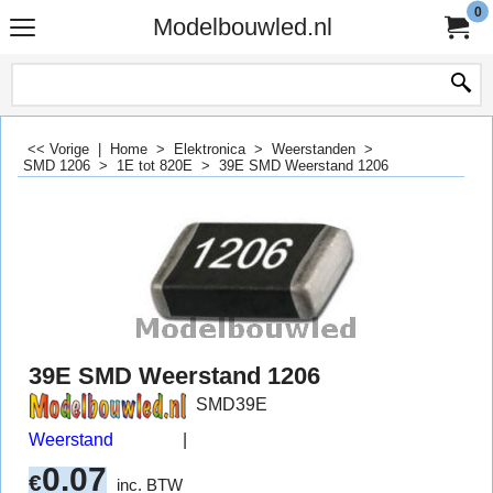
0
Modelbouwled.nl
<< Vorige
|
Home
>
Elektronica
>
Weerstanden
>
SMD 1206
>
1E tot 820E
>
39E SMD Weerstand 1206
39E SMD Weerstand 1206
SMD39E
Weerstand
0.07
€
inc. BTW