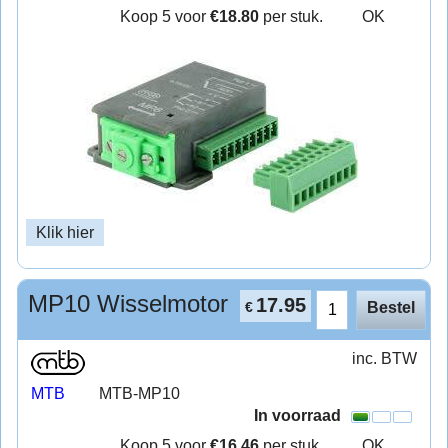
Koop 5 voor
€18.80
per stuk.
OK
Klik hier
MP10 Wisselmotor
17.95
€
Bestel
inc. BTW
MTB
MTB-MP10
In voorraad
Koop 5 voor
€16.46
per stuk.
OK