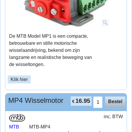
De MTB Model MP1 is een compacte,
betrouwbare en stille motorische
wisselaandrijving, bekend om zijn
langzame en realistische beweging van
de wisseltongen.
Klik hier
MP4 Wisselmotor
16.95
€
Bestel
inc. BTW
MTB
MTB-MP4