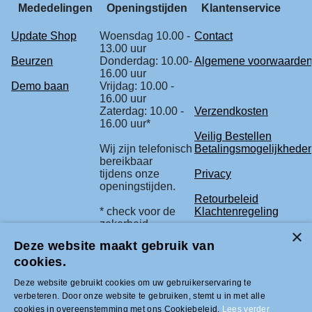
Mededelingen
Openingstijden
Klantenservice
Update Shop
Woensdag 10.00 -
Contact
13.00 uur
Beurzen
Donderdag: 10.00-
Algemene voorwaarde
16.00 uur
Demo baan
Vrijdag: 10.00 -
16.00 uur
Zaterdag: 10.00 -
Verzendkosten
16.00 uur*
Veilig Bestellen
Wij zijn telefonisch
Betalingsmogelijkhede
bereikbaar
tijdens onze
Privacy
openingstijden.
Retourbeleid
* check voor de
Klachtenregeling
zekerheid
onze beurs
Deze website maakt gebruik van
agenda.
cookies.
Deze website gebruikt cookies om uw gebruikerservaring te
Tel +31 (0)33-2996333 |
verbeteren. Door onze website te gebruiken, stemt u in met alle
info@modelbouwled.nl | BTW nummer
cookies in overeenstemming met ons Cookiebeleid.
Lees verder
NL001954275B26 | KVK nummer