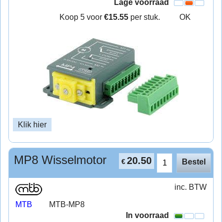
Lage voorraad
Koop 5 voor
€15.55
per stuk.
OK
Klik hier
MP8 Wisselmotor
20.50
€
Bestel
inc. BTW
MTB
MTB-MP8
In voorraad