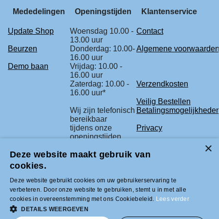
Mededelingen
Openingstijden
Klantenservice
Update Shop
Woensdag 10.00 -
Contact
13.00 uur
Beurzen
Donderdag: 10.00-
Algemene voorwaarde
16.00 uur
Demo baan
Vrijdag: 10.00 -
16.00 uur
Zaterdag: 10.00 -
Verzendkosten
16.00 uur*
Veilig Bestellen
Wij zijn telefonisch
Betalingsmogelijkhede
bereikbaar
tijdens onze
Privacy
openingstijden.
Retourbeleid
Deze website maakt gebruik van
* check voor de
Klachtenregeling
zekerheid
cookies.
onze beurs
agenda.
Deze website gebruikt cookies om uw gebruikerservaring te
verbeteren. Door onze website te gebruiken, stemt u in met alle
cookies in overeenstemming met ons Cookiebeleid.
Lees verder
Tel +31 (0)33-2996333 |
DETAILS WEERGEVEN
info@modelbouwled.nl | BTW nummer