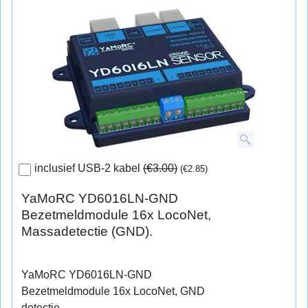
inclusief USB-2 kabel
(
€3.00
)
(
€2.85
)
YaMoRC YD6016LN-GND
Bezetmeldmodule 16x LocoNet,
Massadetectie (GND).
YaMoRC YD6016LN-GND
Bezetmeldmodule 16x LocoNet, GND
detectie.