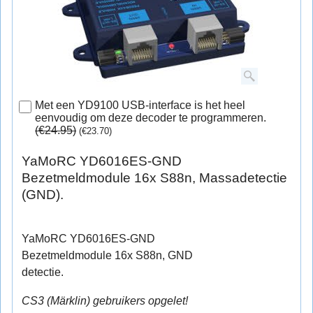
Met een YD9100 USB-interface is het heel
eenvoudig om deze decoder te programmeren.
(
€24.95
)
(
€23.70
)
YaMoRC YD6016ES-GND
Bezetmeldmodule 16x S88n, Massadetectie
(GND).
YaMoRC YD6016ES-GND
Bezetmeldmodule 16x S88n, GND
detectie.
CS3 (Märklin) gebruikers opgelet!