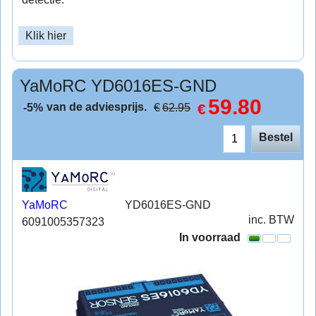
Klik hier
YaMoRC YD6016ES-GND
59.80
van de adviesprijs.
€
€
62.95
-5%
Bestel
YaMoRC
YD6016ES-GND
inc. BTW
6091005357323
In voorraad