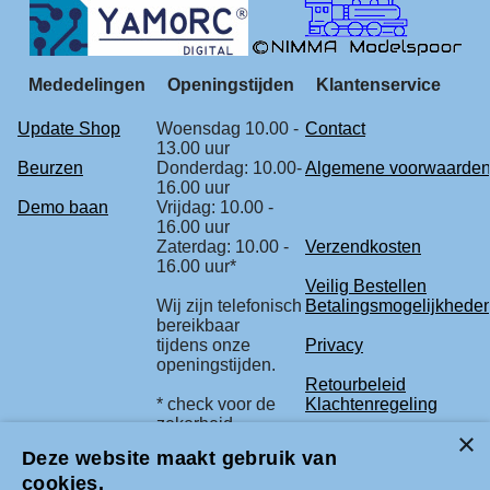
Mededelingen
Openingstijden
Klantenservice
Update Shop
Woensdag 10.00 -
Contact
13.00 uur
Beurzen
Donderdag: 10.00-
Algemene voorwaarde
16.00 uur
Demo baan
Vrijdag: 10.00 -
16.00 uur
Zaterdag: 10.00 -
Verzendkosten
16.00 uur*
Veilig Bestellen
Wij zijn telefonisch
Betalingsmogelijkhede
bereikbaar
tijdens onze
Privacy
openingstijden.
Retourbeleid
* check voor de
Klachtenregeling
zekerheid
onze beurs
Deze website maakt gebruik van
agenda.
cookies.