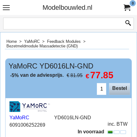
0
Modelbouwled.nl
Home
>
YaMoRC
>
Feedback Modules
>
Bezetmeldmodule Massadetectie (GND)
YaMoRC YD6016LN-GND
77.85
van de adviesprijs.
€
€
81.95
-5%
Bestel
YaMoRC
YD6016LN-GND
inc. BTW
6091006252269
In voorraad