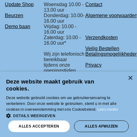
Update Shop
Woensdag 10.00 -
Contact
13.00 uur
Beurzen
Donderdag: 10.00-
Algemene voorwaarde
16.00 uur
Demo baan
Vrijdag: 10.00 -
16.00 uur
Zaterdag: 10.00 -
Verzendkosten
16.00 uur*
Veilig Bestellen
Wij zijn telefonisch
Betalingsmogelijkhede
bereikbaar
tijdens onze
Privacy
openingstijden.
Retourbeleid
Deze website maakt gebruik van
* check voor de
Klachtenregeling
zekerheid
cookies.
onze beurs
agenda.
Deze website gebruikt cookies om uw gebruikerservaring te
verbeteren. Door onze website te gebruiken, stemt u in met alle
cookies in overeenstemming met ons Cookiebeleid.
Lees verder
Tel +31 (0)33-2996333 |
DETAILS WEERGEVEN
info@modelbouwled.nl | BTW nummer
NL001954275B26 | KVK nummer
ALLES ACCEPTEREN
ALLES AFWIJZEN
31043946 | IBAN nummer NL59INGB
0007617629