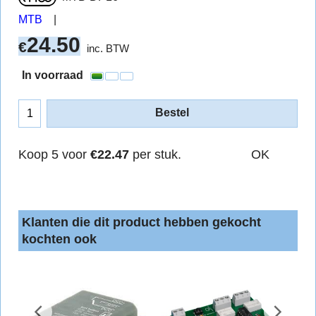
MTB
24.50
€
inc. BTW
In voorraad
Bestel
Koop 5 voor
€22.47
per stuk.
OK
Klanten die dit product hebben gekocht
kochten ook