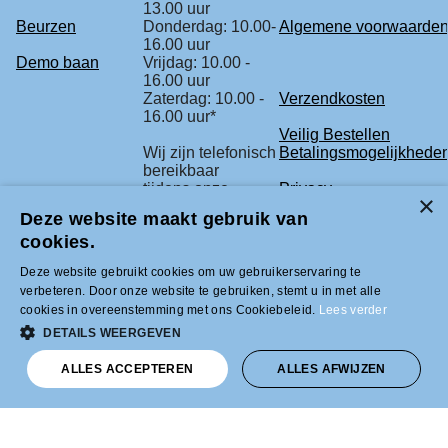
13.00 uur
Beurzen
Donderdag: 10.00-
Algemene voorwaarde
16.00 uur
Demo baan
Vrijdag: 10.00 -
16.00 uur
Zaterdag: 10.00 -
Verzendkosten
16.00 uur*
Veilig Bestellen
Wij zijn telefonisch
Betalingsmogelijkhede
bereikbaar
tijdens onze
Privacy
openingstijden.
Deze website maakt gebruik van
Retourbeleid
cookies.
* check voor de
Klachtenregeling
zekerheid
Deze website gebruikt cookies om uw gebruikerservaring te
onze beurs
verbeteren. Door onze website te gebruiken, stemt u in met alle
agenda.
cookies in overeenstemming met ons Cookiebeleid.
Lees verder
DETAILS WEERGEVEN
Tel +31 (0)33-2996333 |
info@modelbouwled.nl | BTW nummer
ALLES ACCEPTEREN
ALLES AFWIJZEN
NL001954275B26 | KVK nummer
31043946 | IBAN nummer NL59INGB
0007617629