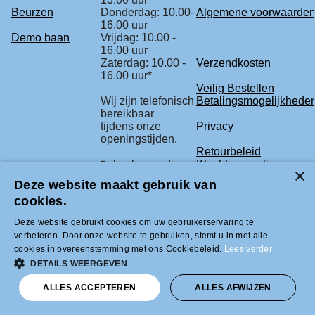
Beurzen
Donderdag: 10.00-
Algemene voorwaarde
16.00 uur
Demo baan
Vrijdag: 10.00 -
16.00 uur
Zaterdag: 10.00 -
Verzendkosten
16.00 uur*
Veilig Bestellen
Wij zijn telefonisch
Betalingsmogelijkhede
bereikbaar
tijdens onze
Privacy
openingstijden.
Retourbeleid
* check voor de
Klachtenregeling
zekerheid
Deze website maakt gebruik van
onze beurs
cookies.
agenda.
Deze website gebruikt cookies om uw gebruikerservaring te
verbeteren. Door onze website te gebruiken, stemt u in met alle
Tel +31 (0)33-2996333 |
cookies in overeenstemming met ons Cookiebeleid.
Lees verder
info@modelbouwled.nl | BTW nummer
DETAILS WEERGEVEN
NL001954275B26 | KVK nummer
31043946 | IBAN nummer NL59INGB
ALLES ACCEPTEREN
ALLES AFWIJZEN
0007617629