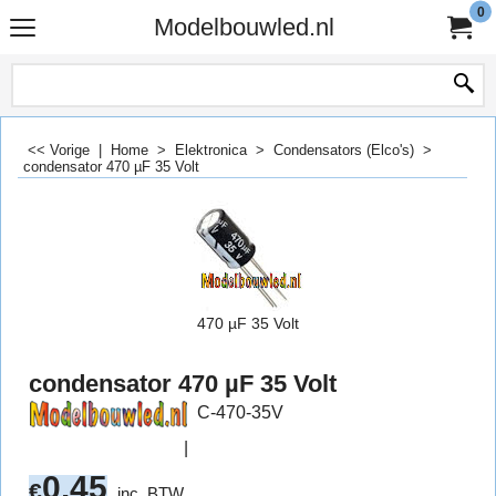
0
Modelbouwled.nl
<< Vorige
|
Home
>
Elektronica
>
Condensators (Elco's)
>
condensator 470 µF 35 Volt
470 µF 35 Volt
condensator 470 µF 35 Volt
C-470-35V
0.45
€
inc. BTW