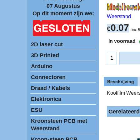
07 Augustus
Op dit moment zijn we:
Weerstand
0.07
€
inc.
In voorraad
2D laser cut
3D Printed
Arduino
Connectoren
Beschrijving
Draad / Kabels
Koolfilm Weer
Elektronica
ESU
Gerelateer
Kroonsteen PCB met
Weerstand
Kroon-steen PCB