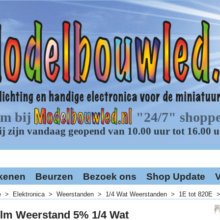
kenen
Beurzen
Bezoek ons
Shop Update
V
e
>
Elektronica
>
Weerstanden
>
1/4 Wat Weerstanden
>
1E tot 820E
ilm Weerstand 5% 1/4 Wat