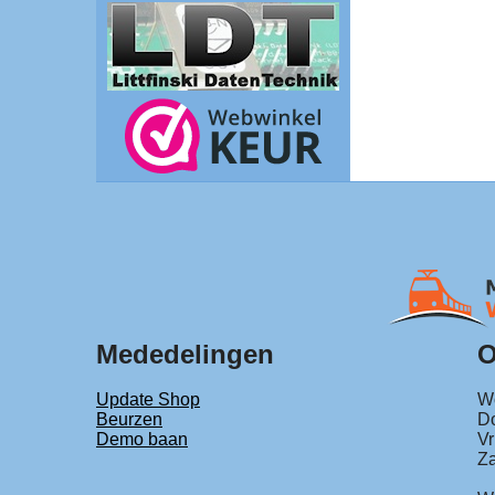
Mededelingen
O
Update Shop
Wo
Beurzen
Do
Demo baan
Vr
Za