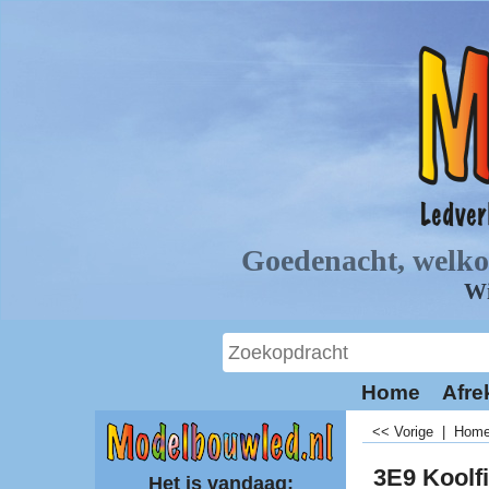
Home
Afre
<< Vorige
|
Hom
3E9 Koolf
Het is vandaag: