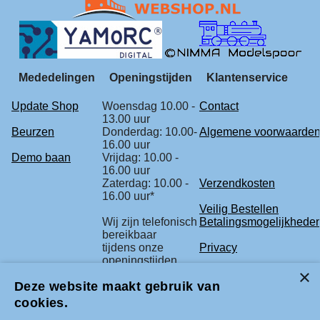
Mededelingen
Openingstijden
Klantenservice
Update Shop
Woensdag 10.00 -
Contact
13.00 uur
Beurzen
Donderdag: 10.00-
Algemene voorwaarde
16.00 uur
Demo baan
Vrijdag: 10.00 -
16.00 uur
Zaterdag: 10.00 -
Verzendkosten
16.00 uur*
Veilig Bestellen
Wij zijn telefonisch
Betalingsmogelijkhede
bereikbaar
tijdens onze
Privacy
openingstijden.
Retourbeleid
Deze website maakt gebruik van
* check voor de
Klachtenregeling
zekerheid
cookies.
onze beurs