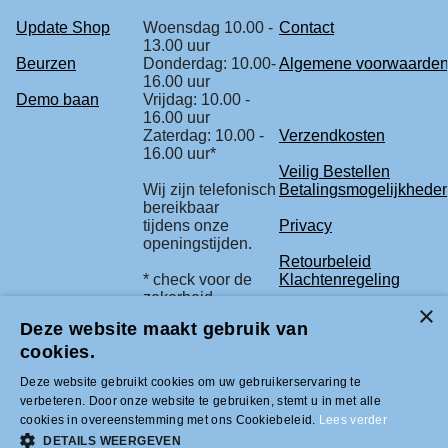
Update Shop
Woensdag 10.00 -
Contact
13.00 uur
Beurzen
Donderdag: 10.00-
Algemene voorwaarde
16.00 uur
Demo baan
Vrijdag: 10.00 -
16.00 uur
Zaterdag: 10.00 -
Verzendkosten
16.00 uur*
Veilig Bestellen
Wij zijn telefonisch
Betalingsmogelijkhede
bereikbaar
tijdens onze
Privacy
openingstijden.
Retourbeleid
* check voor de
Klachtenregeling
zekerheid
onze beurs
Deze website maakt gebruik van
agenda.
cookies.
Deze website gebruikt cookies om uw gebruikerservaring te
Tel +31 (0)33-2996333 |
verbeteren. Door onze website te gebruiken, stemt u in met alle
info@modelbouwled.nl | BTW nummer
cookies in overeenstemming met ons Cookiebeleid.
Lees verder
NL001954275B26 | KVK nummer
31043946 | IBAN nummer NL59INGB
DETAILS WEERGEVEN