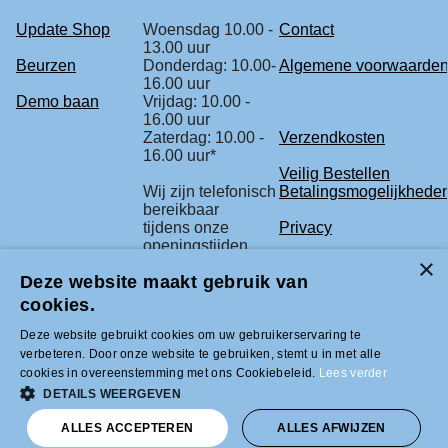
Update Shop
Woensdag 10.00 -
Contact
13.00 uur
Beurzen
Donderdag: 10.00-
Algemene voorwaarde
16.00 uur
Demo baan
Vrijdag: 10.00 -
16.00 uur
Zaterdag: 10.00 -
Verzendkosten
16.00 uur*
Veilig Bestellen
Wij zijn telefonisch
Betalingsmogelijkhede
bereikbaar
tijdens onze
Privacy
openingstijden.
Retourbeleid
Deze website maakt gebruik van
* check voor de
Klachtenregeling
zekerheid
cookies.
onze beurs
agenda.
Deze website gebruikt cookies om uw gebruikerservaring te
verbeteren. Door onze website te gebruiken, stemt u in met alle
cookies in overeenstemming met ons Cookiebeleid.
Lees verder
Tel +31 (0)33-2996333 |
DETAILS WEERGEVEN
info@modelbouwled.nl | BTW nummer
NL001954275B26 | KVK nummer
ALLES ACCEPTEREN
ALLES AFWIJZEN
31043946 | IBAN nummer NL59INGB