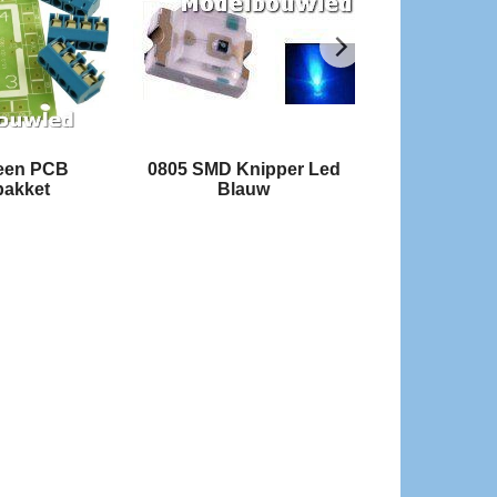
een PCB
0805 SMD Knipper Led
SMD Le
akket
Blauw