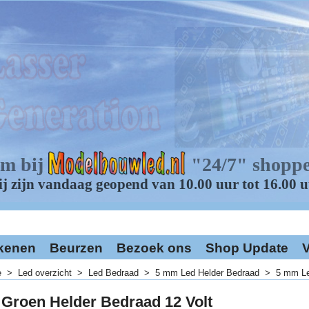
kenen
Beurzen
Bezoek ons
Shop Update
V
e
>
Led overzicht
>
Led Bedraad
>
5 mm Led Helder Bedraad
>
5 mm Le
Groen Helder Bedraad 12 Volt