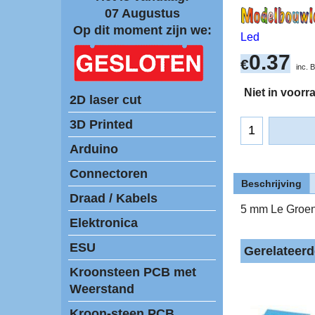
07 Augustus
Op dit moment zijn we:
Led
0.37
€
inc.
Niet in voorr
2D laser cut
3D Printed
Arduino
Connectoren
Beschrijving
Draad / Kabels
5 mm Le Groen 
Elektronica
ESU
Gerelateer
Kroonsteen PCB met
Weerstand
Kroon-steen PCB