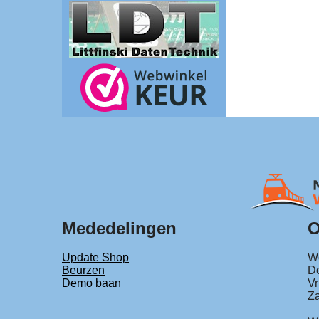
Mededelingen
O
Update Shop
Wo
Beurzen
Do
Demo baan
Vr
Za