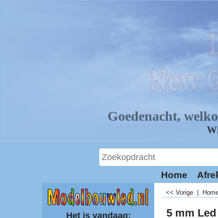
Home
Afre
<< Vorige
|
Hom
5 mm Led 
Het is vandaag: