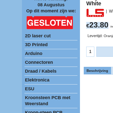
White
08 Augustus
Op dit moment zijn we:
W
23.80
€
i
2D laser cut
Levertijd:
Oranj
3D Printed
Arduino
Connectoren
Beschrijving
Draad / Kabels
Elektronica
ESU
Kroonsteen PCB met
Weerstand
Kroon-steen PCB