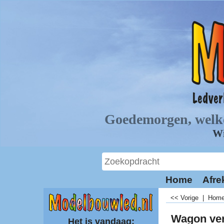
Home
Afre
<< Vorige
|
Hom
Wagon ver
Het is vandaag: