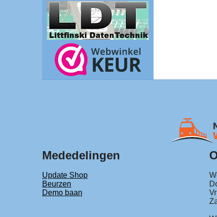
Mededelingen
O
Update Shop
Wo
Beurzen
Do
Demo baan
Vr
Za