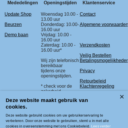
Mededelingen
Openingstijden
Klantenservice
Update Shop
Woensdag 10.00 -
Contact
13.00 uur
Beurzen
Donderdag: 10.00-
Algemene voorwaarde
16.00 uur
Demo baan
Vrijdag: 10.00 -
16.00 uur
Zaterdag: 10.00 -
Verzendkosten
16.00 uur*
Veilig Bestellen
Wij zijn telefonisch
Betalingsmogelijkhede
bereikbaar
tijdens onze
Privacy
openingstijden.
Retourbeleid
* check voor de
Klachtenregeling
zekerheid
onze beurs
Deze website maakt gebruik van
agenda.
cookies.
Deze website gebruikt cookies om uw gebruikerservaring te
Tel +31 (0)33-2996333 |
verbeteren. Door onze website te gebruiken, stemt u in met alle
info@modelbouwled.nl | BTW nummer
cookies in overeenstemming met ons Cookiebeleid.
Lees verder
NL001954275B26 | KVK nummer