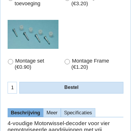
toevoeging
(
€3.20
)
Montage set
Montage Frame
(
€0.90
)
(
€1.20
)
Bestel
Beschrijving
Meer
Specificaties
4-voudige Motorwissel-decoder voor vier
gemotoriseerde aandrijvingen met vrij