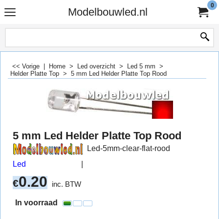
0
Modelbouwled.nl
<< Vorige
|
Home
>
Led overzicht
>
Led 5 mm
>
Helder Platte Top
>
5 mm Led Helder Platte Top Rood
5 mm Led Helder Platte Top Rood
Led-5mm-clear-flat-rood
Led
0.20
€
inc. BTW
In voorraad