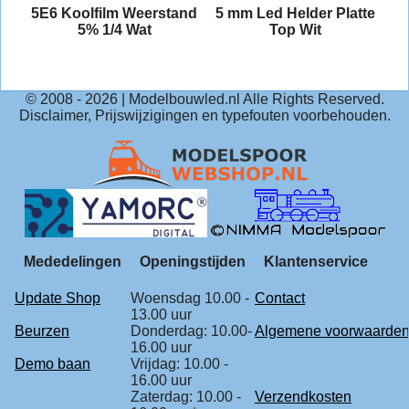
5E6 Koolfilm Weerstand
5 mm Led Helder Platte
5% 1/4 Wat
Top Wit
© 2008 -
2026
| Modelbouwled.nl Alle Rights Reserved.
Disclaimer, Prijswijzigingen en typefouten voorbehouden.
Mededelingen
Openingstijden
Klantenservice
Update Shop
Woensdag 10.00 -
Contact
13.00 uur
Beurzen
Donderdag: 10.00-
Algemene voorwaarde
16.00 uur
Demo baan
Vrijdag: 10.00 -
16.00 uur
Zaterdag: 10.00 -
Verzendkosten