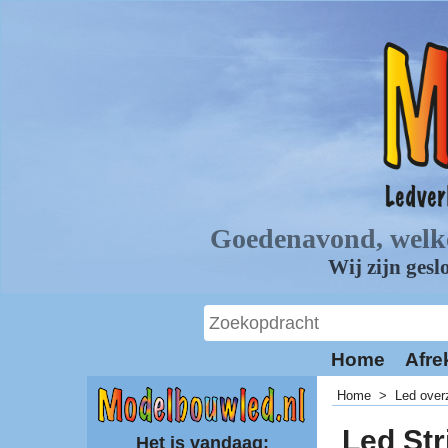
Home
Afre
Home
>
Led over
Led Str
Het is vandaag: