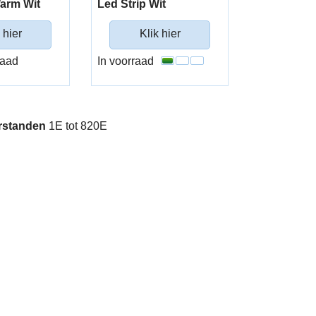
Warm Wit
Led Strip Wit
 hier
Klik hier
raad
In voorraad
rstanden
1E tot 820E