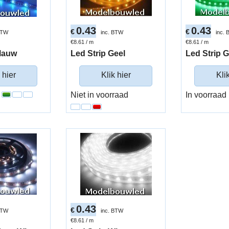
0.43
0.43
€
€
BTW
inc. BTW
inc.
€8.61
/ m
€8.61
/ m
Blauw
Led Strip Geel
Led Strip 
 hier
Klik hier
Kli
Niet in voorraad
In voorraad
0.43
€
BTW
inc. BTW
€8.61
/ m