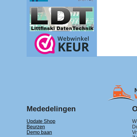
Mededelingen
O
Update Shop
Wo
Beurzen
Do
Demo baan
Vr