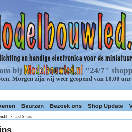
kenen
Beurzen
Bezoek ons
Shop Update
V
zicht
>
Led Strips
ips