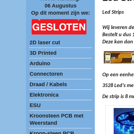
06 Augustus
Led Strips
Op dit moment zijn we:
Wij leveren de
Bestelt u dus 
Deze kan dan 
2D laser cut
3D Printed
Arduino
Connectoren
Op een eenhei
Draad / Kabels
3528 Led’s me
Elektronica
De strip is 8 
ESU
Kroonsteen PCB met
Weerstand
Kroon-steen PCB