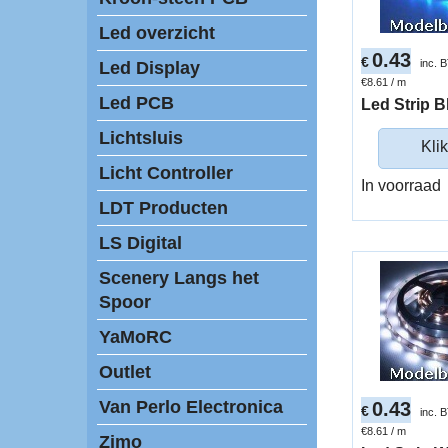
Led overzicht
0.43
€
inc. 
Led Display
€8.61
/ m
Led PCB
Led Strip 
Lichtsluis
Klik
Licht Controller
In voorraad
LDT Producten
LS Digital
Scenery Langs het
Spoor
YaMoRC
Outlet
Van Perlo Electronica
0.43
€
inc. 
€8.61
/ m
Zimo