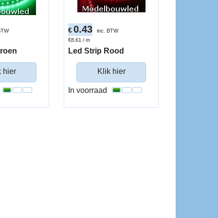
0.43
€
 BTW
inc. BTW
€8.61
/ m
Groen
Led Strip Rood
k hier
Klik hier
In voorraad