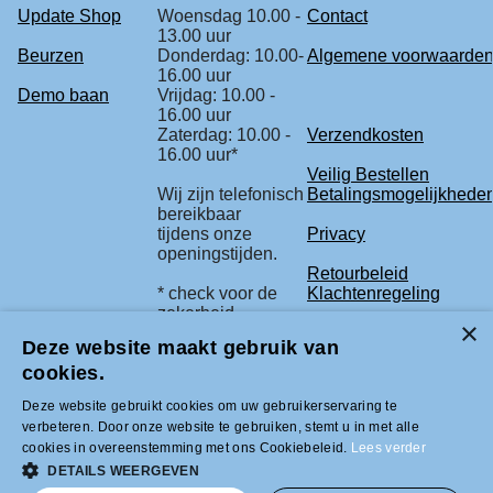
Update Shop
Woensdag 10.00 -
Contact
13.00 uur
Beurzen
Donderdag: 10.00-
Algemene voorwaarde
16.00 uur
Demo baan
Vrijdag: 10.00 -
16.00 uur
Zaterdag: 10.00 -
Verzendkosten
16.00 uur*
Veilig Bestellen
Wij zijn telefonisch
Betalingsmogelijkhede
bereikbaar
tijdens onze
Privacy
openingstijden.
Retourbeleid
* check voor de
Klachtenregeling
zekerheid
onze beurs
Deze website maakt gebruik van
agenda.
cookies.
Deze website gebruikt cookies om uw gebruikerservaring te
Tel +31 (0)33-2996333 |
verbeteren. Door onze website te gebruiken, stemt u in met alle
info@modelbouwled.nl | BTW nummer
cookies in overeenstemming met ons Cookiebeleid.
Lees verder
NL001954275B26 | KVK nummer
31043946 | IBAN nummer NL59INGB
DETAILS WEERGEVEN
0007617629