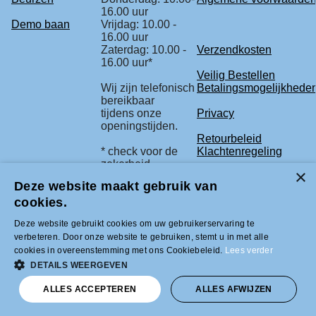
16.00 uur
Demo baan
Vrijdag: 10.00 -
16.00 uur
Zaterdag: 10.00 -
Verzendkosten
16.00 uur*
Veilig Bestellen
Wij zijn telefonisch
Betalingsmogelijkhede
bereikbaar
tijdens onze
Privacy
openingstijden.
Retourbeleid
* check voor de
Klachtenregeling
zekerheid
onze beurs
Deze website maakt gebruik van
agenda.
cookies.
Deze website gebruikt cookies om uw gebruikerservaring te
Tel +31 (0)33-2996333 |
verbeteren. Door onze website te gebruiken, stemt u in met alle
info@modelbouwled.nl | BTW nummer
cookies in overeenstemming met ons Cookiebeleid.
Lees verder
NL001954275B26 | KVK nummer
31043946 | IBAN nummer NL59INGB
DETAILS WEERGEVEN
0007617629
ALLES ACCEPTEREN
ALLES AFWIJZEN