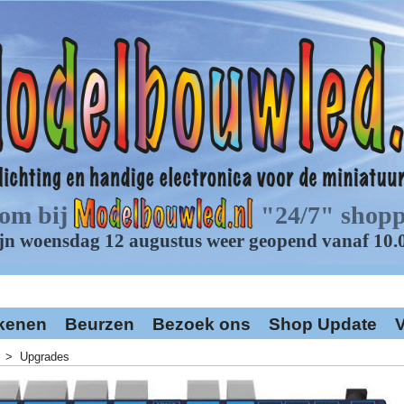
kenen
Beurzen
Bezoek ons
Shop Update
V
>
Upgrades