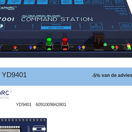
 YD9401
van de advies
-5%
YD9401
6091009842801