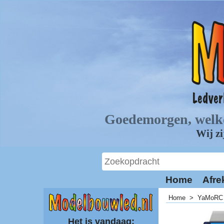
Home
Afre
Home
>
YaMoRC
Het is vandaag: