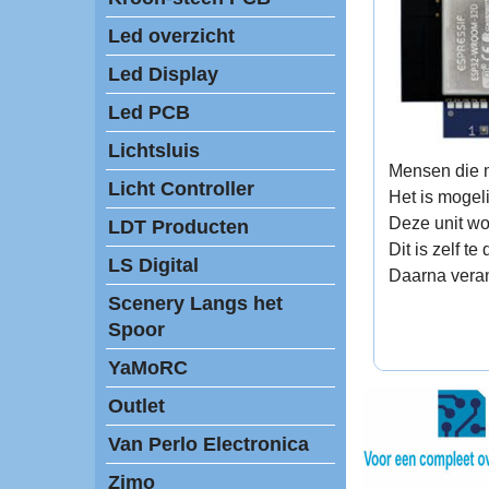
Led overzicht
Led Display
Led PCB
Lichtsluis
Mensen die m
Licht Controller
Het is mogel
Deze unit wo
LDT Producten
Dit is zelf te
LS Digital
Daarna veran
Scenery Langs het
Spoor
YaMoRC
Outlet
Van Perlo Electronica
Zimo