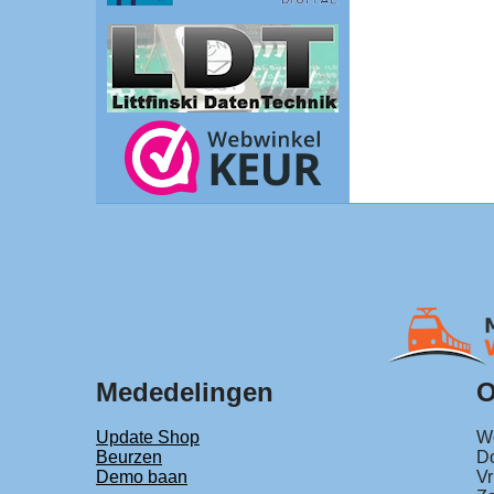
Mededelingen
O
Update Shop
Wo
Beurzen
Do
Demo baan
Vr