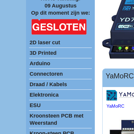
09 Augustus
Op dit moment zijn we:
2D laser cut
3D Printed
Arduino
Connectoren
YaMoRC
Draad / Kabels
Elektronica
ESU
YaMoRC
Kroonsteen PCB met
Weerstand
Kroon-steen PCB