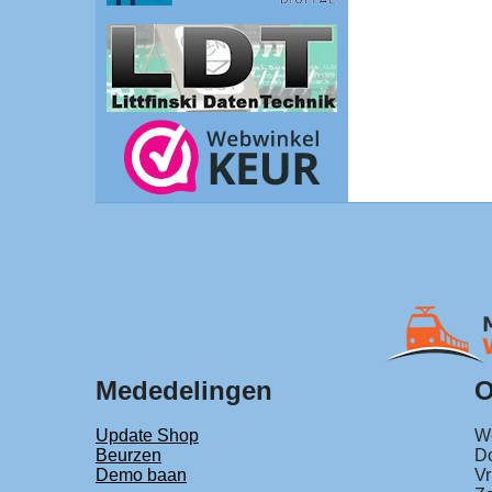
Mededelingen
O
Update Shop
Wo
Beurzen
Do
Demo baan
Vr