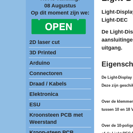
08 Augustus
Light-Displa
Op dit moment zijn we:
Light-DEC
De Light-Dis
aansluiting
2D laser cut
uitgang.
3D Printed
Arduino
Eigensch
Connectoren
De Light-Display
Draad / Kabels
Deze zijn geschi
Elektronica
Over de klemmen
ESU
tussen 10 en 18 
Kroonsteen PCB met
Weerstand
Over de 10-polige
Kroon-steen PCB