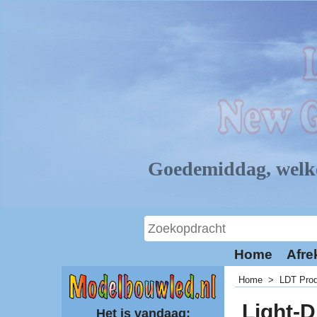
Home
Afre
Home
>
LDT Pro
Light-D
Het is vandaag: