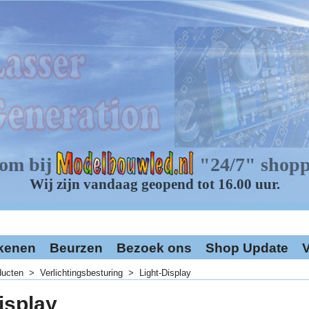
kenen
Beurzen
Bezoek ons
Shop Update
V
ducten
>
Verlichtingsbesturing
>
Light-Display
isplay