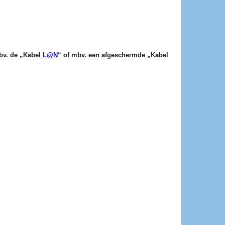
mbv. de „Kabel
L@N
“ of mbv. een afgeschermde „Kabel