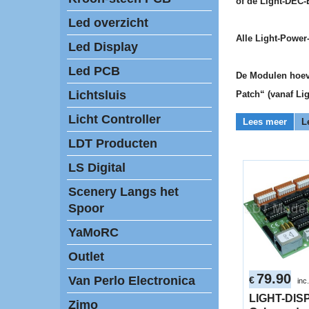
of de Light-DEC-
Led overzicht
Alle Light-Power
Led Display
Led PCB
De Modulen hoeve
Lichtsluis
Patch“ (vanaf Lig
Licht Controller
Lees meer
L
LDT Producten
LS Digital
Scenery Langs het
Spoor
YaMoRC
Outlet
79.90
Van Perlo Electronica
€
inc
LIGHT-DIS
Zimo