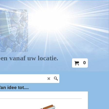
0
an idee tot....