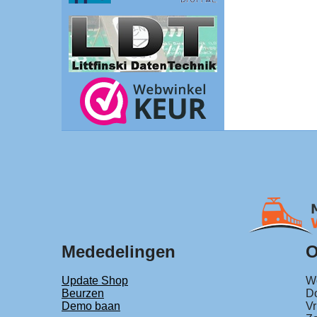
Mededelingen
O
Update Shop
Wo
Beurzen
Do
Demo baan
Vr