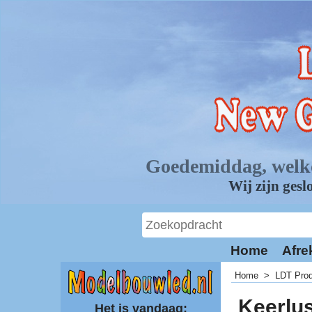
Home
Afre
Home
>
LDT Pro
Keerlu
Het is vandaag: