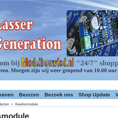
kenen
Beurzen
Bezoek ons
Shop Update
V
ducten
>
Keerlusmodule
smodule