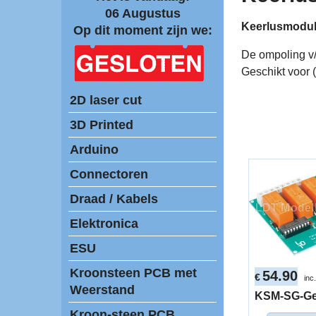
06 Augustus
Keerlusmodule 
Op dit moment zijn we:
De ompoling v/d
Geschikt voor (
2D laser cut
3D Printed
Arduino
Connectoren
Draad / Kabels
Elektronica
ESU
Kroonsteen PCB met
54.90
€
inc
Weerstand
KSM-SG-G
Kroon-steen PCB