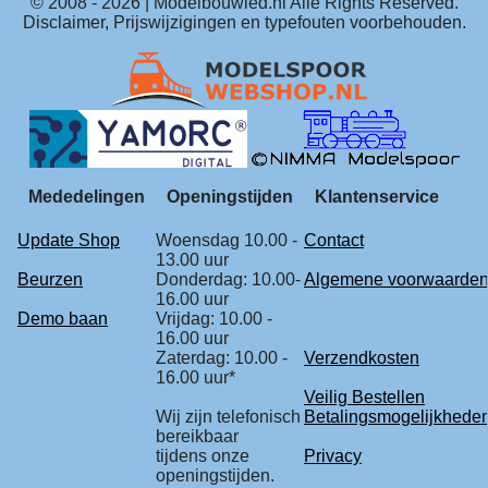
© 2008 -
2026
| Modelbouwled.nl Alle Rights Reserved.
Disclaimer, Prijswijzigingen en typefouten voorbehouden.
Mededelingen
Openingstijden
Klantenservice
Update Shop
Woensdag 10.00 -
Contact
13.00 uur
Beurzen
Donderdag: 10.00-
Algemene voorwaarde
16.00 uur
Demo baan
Vrijdag: 10.00 -
16.00 uur
Zaterdag: 10.00 -
Verzendkosten
16.00 uur*
Veilig Bestellen
Wij zijn telefonisch
Betalingsmogelijkhede
bereikbaar
tijdens onze
Privacy
openingstijden.