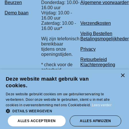
Beurzen
Donderdag: 10.00-
Algemene voorwaarde
16.00 uur
Demo baan
Vrijdag: 10.00 -
16.00 uur
Zaterdag: 10.00 -
Verzendkosten
16.00 uur*
Veilig Bestellen
Wij zijn telefonisch
Betalingsmogelijkhede
bereikbaar
tijdens onze
Privacy
openingstijden.
Retourbeleid
* check voor de
Klachtenregeling
zekerheid
onze beurs
Deze website maakt gebruik van
agenda.
cookies.
Deze website gebruikt cookies om uw gebruikerservaring te
Tel +31 (0)33-2996333 |
verbeteren. Door onze website te gebruiken, stemt u in met alle
info@modelbouwled.nl | BTW nummer
cookies in overeenstemming met ons Cookiebeleid.
Lees verder
NL001954275B26 | KVK nummer
31043946 | IBAN nummer NL59INGB
DETAILS WEERGEVEN
0007617629
ALLES ACCEPTEREN
ALLES AFWIJZEN